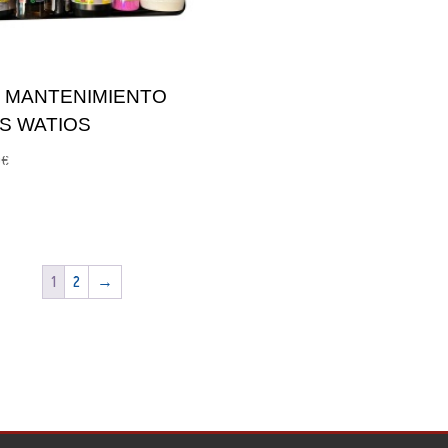
T MANTENIMIENTO
S WATIOS
0
€
1
2
→