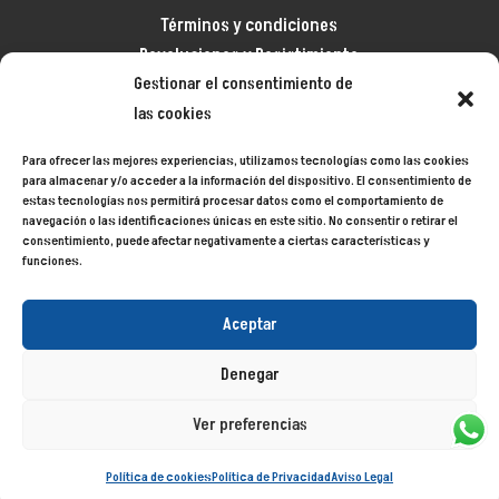
Términos y condiciones
Devoluciones y Desistimiento
Gestionar el consentimiento de
Aviso legal
las cookies
Política de privacidad
Política de cookies
Para ofrecer las mejores experiencias, utilizamos tecnologías como las cookies
Mapa del sitio
para almacenar y/o acceder a la información del dispositivo. El consentimiento de
estas tecnologías nos permitirá procesar datos como el comportamiento de
navegación o las identificaciones únicas en este sitio. No consentir o retirar el
consentimiento, puede afectar negativamente a ciertas características y
Siecycling
© 2024
funciones.
Aceptar
Denegar
Ver preferencias
Política de cookies
Política de Privacidad
Aviso Legal