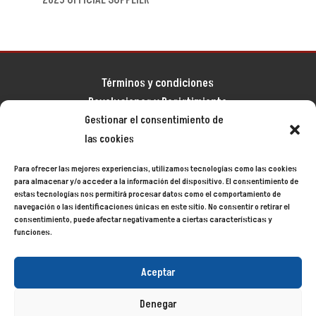
Términos y condiciones
Devoluciones y Desistimiento
Gestionar el consentimiento de
Aviso legal
las cookies
Política de privacidad
Política de cookies
Para ofrecer las mejores experiencias, utilizamos tecnologías como las cookies
Mapa del sitio
para almacenar y/o acceder a la información del dispositivo. El consentimiento de
estas tecnologías nos permitirá procesar datos como el comportamiento de
navegación o las identificaciones únicas en este sitio. No consentir o retirar el
consentimiento, puede afectar negativamente a ciertas características y
Siecycling
© 2024
funciones.
Aceptar
Denegar