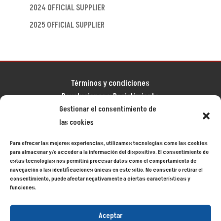
2024 OFFICIAL SUPPLIER
2025 OFFICIAL SUPPLIER
Términos y condiciones
Devoluciones y Desistimiento
Gestionar el consentimiento de
Aviso legal
las cookies
Política de privacidad
Política de cookies
Para ofrecer las mejores experiencias, utilizamos tecnologías como las cookies
Mapa del sitio
para almacenar y/o acceder a la información del dispositivo. El consentimiento de
estas tecnologías nos permitirá procesar datos como el comportamiento de
navegación o las identificaciones únicas en este sitio. No consentir o retirar el
consentimiento, puede afectar negativamente a ciertas características y
Siecycling
© 2024
funciones.
Aceptar