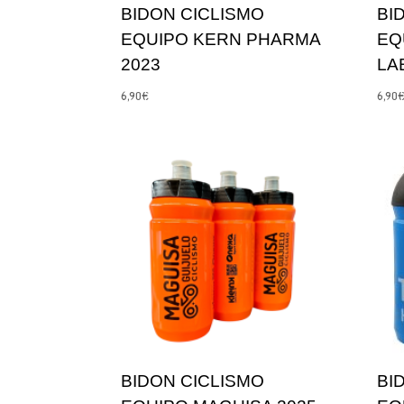
BIDON CICLISMO
BI
EQUIPO KERN PHARMA
EQ
2023
LA
6,90
€
6,90
BIDON CICLISMO
BI