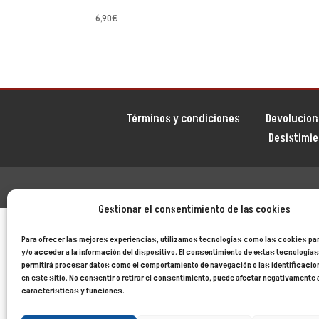
6,90
€
Términos y condiciones
Devolucion
Desistimi
Gestionar el consentimiento de las cookies
Para ofrecer las mejores experiencias, utilizamos tecnologías como las cookies p
y/o acceder a la información del dispositivo. El consentimiento de estas tecnología
permitirá procesar datos como el comportamiento de navegación o las identificaci
en este sitio. No consentir o retirar el consentimiento, puede afectar negativamente 
características y funciones.