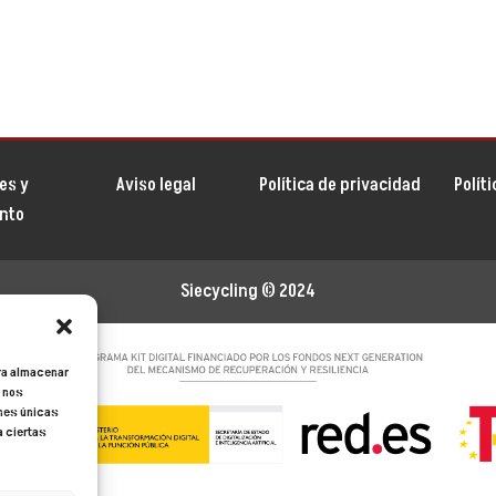
es y
Aviso legal
Política de privacidad
Polít
ento
Siecycling
© 2024
ara almacenar
s nos
ones únicas
a ciertas