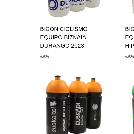
BIDON CICLISMO
BI
EQUIPO BIZKAIA
EQ
DURANGO 2023
HI
6,90
€
6,90