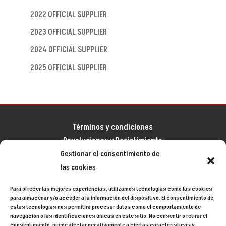
2022 OFFICIAL SUPPLIER
2023 OFFICIAL SUPPLIER
2024 OFFICIAL SUPPLIER
2025 OFFICIAL SUPPLIER
Términos y condiciones
Devoluciones y Desistimiento
Gestionar el consentimiento de
Aviso legal
las cookies
Política de privacidad
Política de cookies
Para ofrecer las mejores experiencias, utilizamos tecnologías como las cookies
Mapa del sitio
para almacenar y/o acceder a la información del dispositivo. El consentimiento de
estas tecnologías nos permitirá procesar datos como el comportamiento de
navegación o las identificaciones únicas en este sitio. No consentir o retirar el
consentimiento, puede afectar negativamente a ciertas características y