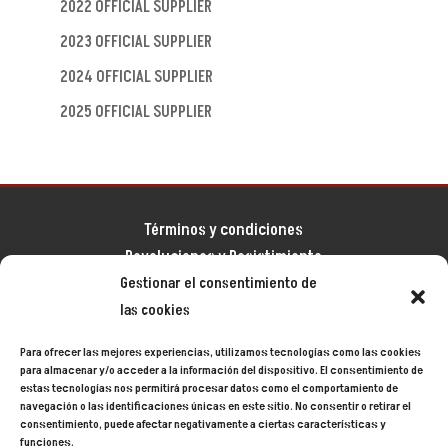
2022 OFFICIAL SUPPLIER
2023 OFFICIAL SUPPLIER
2024 OFFICIAL SUPPLIER
2025 OFFICIAL SUPPLIER
Términos y condiciones
Devoluciones y Desistimiento
Gestionar el consentimiento de
Aviso legal
las cookies
Política de privacidad
Política de cookies
Para ofrecer las mejores experiencias, utilizamos tecnologías como las cookies
Mapa del sitio
para almacenar y/o acceder a la información del dispositivo. El consentimiento de
estas tecnologías nos permitirá procesar datos como el comportamiento de
navegación o las identificaciones únicas en este sitio. No consentir o retirar el
consentimiento, puede afectar negativamente a ciertas características y
Siecycling
© 2024
funciones.