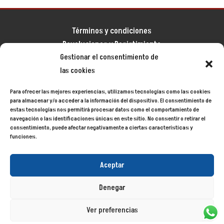
Términos y condiciones
Devoluciones y Desistimiento
Gestionar el consentimiento de
Aviso legal
las cookies
Política de privacidad
Política de cookies
Para ofrecer las mejores experiencias, utilizamos tecnologías como las cookies
Mapa del sitio
para almacenar y/o acceder a la información del dispositivo. El consentimiento de
estas tecnologías nos permitirá procesar datos como el comportamiento de
navegación o las identificaciones únicas en este sitio. No consentir o retirar el
consentimiento, puede afectar negativamente a ciertas características y
Siecycling
© 2024
funciones.
Aceptar
Denegar
Ver preferencias