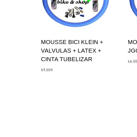
MOUSSE BICI KLEIN +
MO
VALVULAS + LATEX +
JG
CINTA TUBELIZAR
46,0
69,00
€