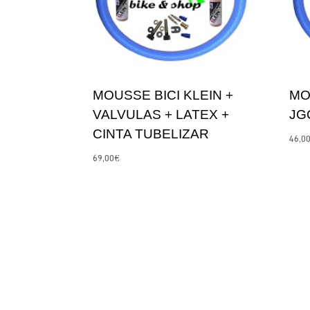
MOUSSE BICI KLEIN +
MO
VALVULAS + LATEX +
JG
CINTA TUBELIZAR
46,0
69,00
€