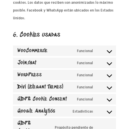
cookies. Los datos que reciben son anonimizados lo máximo
posible. Facebook y WhatsApp están ubicados en los Estados
Unidos.
6. Cookies usadas
WooCommerce
Funcional
Consent
to
Join.chat
Funcional
Consent
service
to
WordPress
Funcional
woocommerce
Consent
service
to
Divi (Elegant Themes)
Funcional
join.chat
Consent
service
to
GDPR Cookie Consent
Funcional
wordpress
Consent
service
to
Google Analytics
Estadísticas
divi-
Consent
service
(elegant-
to
GDPR
gdpr-
Propósito pendiente de