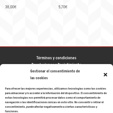
38,00
€
5,70
€
Términos y condiciones
Devoluciones y Desistimiento
Gestionar el consentimiento de
Aviso legal
las cookies
Política de privacidad
Política de cookies
Para ofrecer las mejores experiencias, utilizamos tecnologías como las cookies
Mapa del sitio
para almacenar y/o acceder a la información del dispositivo. El consentimiento de
estas tecnologías nos permitirá procesar datos como el comportamiento de
navegación o las identificaciones únicas en este sitio. No consentir o retirar el
consentimiento, puede afectar negativamente a ciertas características y
Siecycling
© 2024
funciones.