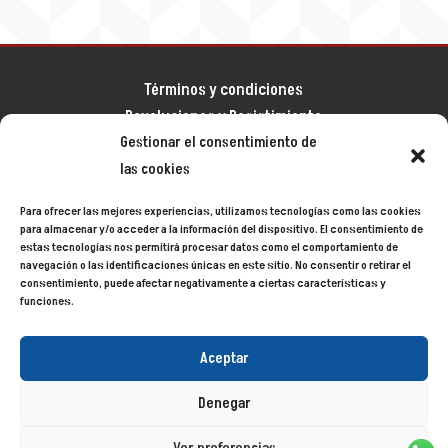
Términos y condiciones
Devoluciones y Desistimiento
Gestionar el consentimiento de
Aviso legal
las cookies
Política de privacidad
Política de cookies
Para ofrecer las mejores experiencias, utilizamos tecnologías como las cookies
Mapa del sitio
para almacenar y/o acceder a la información del dispositivo. El consentimiento de
estas tecnologías nos permitirá procesar datos como el comportamiento de
navegación o las identificaciones únicas en este sitio. No consentir o retirar el
consentimiento, puede afectar negativamente a ciertas características y
Siecycling
© 2024
funciones.
Aceptar
Denegar