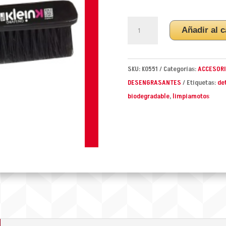
CEPILLO
Añadir al c
LIMPIEZA
BICI
KLEIN
SKU:
K0551
Categorías:
ACCESOR
cantidad
DESENGRASANTES
Etiquetas:
de
biodegradable
,
limpiamotos