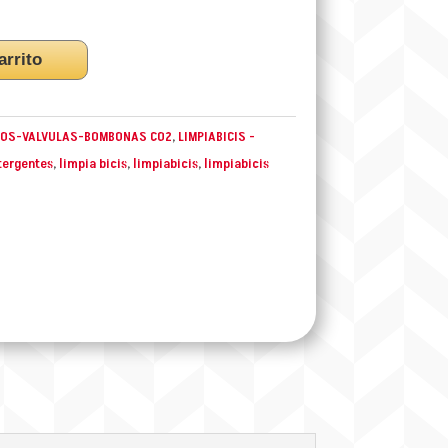
arrito
IOS-VALVULAS-BOMBONAS CO2
,
LIMPIABICIS -
tergentes
,
limpia bicis
,
limpiabicis
,
limpiabicis