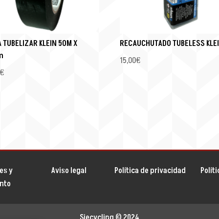
A TUBELIZAR KLEIN 50M X
RECAUCHUTADO TUBELESS KLEI
m
15,00
€
€
es y
Aviso legal
Política de privacidad
Polít
ento
Siecycling
© 2024