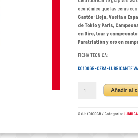
Cera lubricante graphen wax 
económico que las ceras con
Gastón-Lieja, Vuelta a Esp
de Tokio y Paris, Campeon
en Giro, tour y campeonato
Paratriatlón y oro en camp
FICHA TECNICA:
K0100GR-CERA-LUBRICANTE W
CERA
Añadir al c
LUBRICANTE
WAX
GRAFENO
SKU:
K0100GR
Categoría:
LUBRICA
BIO
KLEIN
60ml