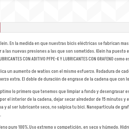
cantidad
Klein. En la medida en que nuestras bicis eléctricas se fabrican ma
 a las nuevas presiones a las que son sometidos. Klein ha puesto 
: LUBRICANTES CON ADITIVO PFPE-K Y LUBRICANTES CON GRAFENO como es
plica un aumento de watios con el mismo esfuerzo. Rodadura de ca
erzo extra. El doble de duración de engrase de la cadena que con l
ptimo lo primero que tenemos que limpiar a fondo y desengrasar es 
or el interior de la cadena, dejar secar alrededor de 15 minutos y 
a y al ser lubricante seco, no salpica tu bici. Nanopartícula de g
.
eno puro 100%.Uso extremo y competición, en seco y húmedo. Hidró