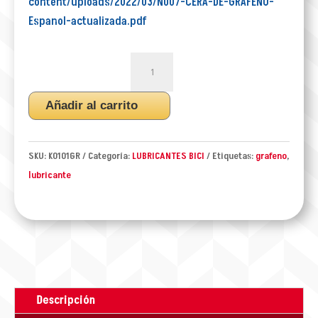
content/uploads/2022/03/N007-CERA-DE-GRAFENO-
Espanol-actualizada.pdf
CERA
LUBRICANTE
WAX
Añadir al carrito
GRAFENO
BIO
KLEIN
SKU:
K0101GR
Categoría:
LUBRICANTES BICI
Etiquetas:
grafeno
,
130ml
lubricante
cantidad
Descripción