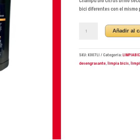
Champú bio citrus brillo sec
bici diferentes con el mismo
CHAMPÚ
Añadir al c
BIO
CITRUS
BRILLO
SKU:
K007LI
Categoría:
LIMPIABI
KLEIN
desengrasante
,
limpia bicis
,
limpi
25L.
(DIELÉCTRICO)
cantidad