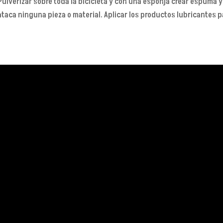
 Pulverizar sobre toda la bicicleta y con una esponja crear espuma y 
ataca ninguna pieza o material. Aplicar los productos lubricantes p