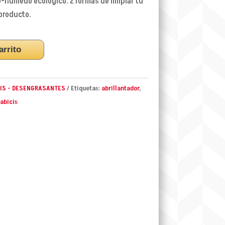
o-húmedo ecológico. 2 formas de limpiar tu
 producto.
arrito
CIS - DESENGRASANTES
Etiquetas:
abrillantador
,
abicis