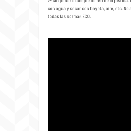
2º Sin poner el acople de red de la pistola.
con agua y secar con bayeta, aire, etc. No 
todas las normas ECO.