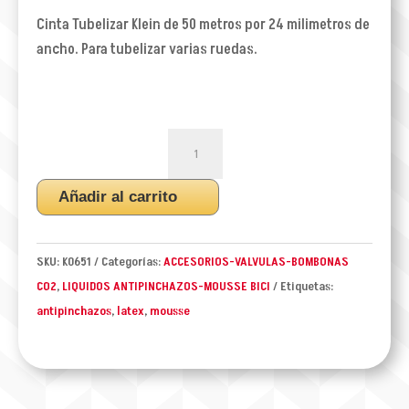
Cinta Tubelizar Klein de 50 metros por 24 milimetros de
ancho. Para tubelizar varias ruedas.
CINTA
TUBELIZAR
KLEIN
Añadir al carrito
50M
X
24mm
SKU:
K0651
Categorías:
ACCESORIOS-VALVULAS-BOMBONAS
cantidad
CO2
,
LIQUIDOS ANTIPINCHAZOS-MOUSSE BICI
Etiquetas:
antipinchazos
,
latex
,
mousse