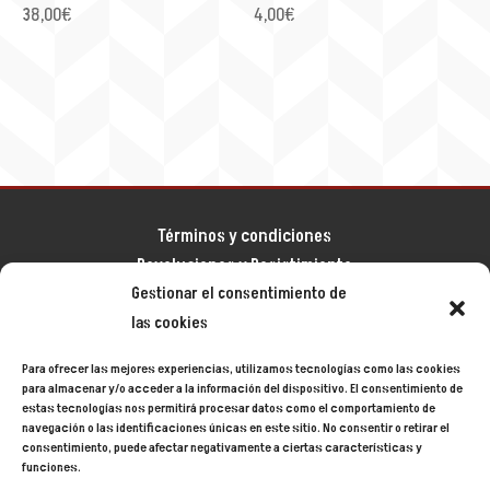
38,00
€
4,00
€
Términos y condiciones
Devoluciones y Desistimiento
Gestionar el consentimiento de
Aviso legal
las cookies
Política de privacidad
Política de cookies
Para ofrecer las mejores experiencias, utilizamos tecnologías como las cookies
Mapa del sitio
para almacenar y/o acceder a la información del dispositivo. El consentimiento de
estas tecnologías nos permitirá procesar datos como el comportamiento de
navegación o las identificaciones únicas en este sitio. No consentir o retirar el
consentimiento, puede afectar negativamente a ciertas características y
Siecycling
© 2024
funciones.