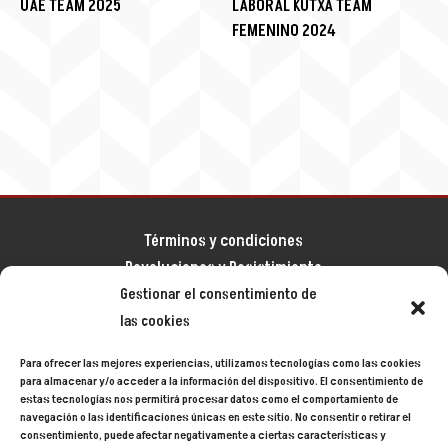
UAE TEAM 2025
LABORAL KUTXA TEAM
FEMENINO 2024
Términos y condiciones
Devoluciones y Desistimiento
Gestionar el consentimiento de
Aviso legal
las cookies
Política de privacidad
Política de cookies
Para ofrecer las mejores experiencias, utilizamos tecnologías como las cookies
Mapa del sitio
para almacenar y/o acceder a la información del dispositivo. El consentimiento de
estas tecnologías nos permitirá procesar datos como el comportamiento de
navegación o las identificaciones únicas en este sitio. No consentir o retirar el
consentimiento, puede afectar negativamente a ciertas características y