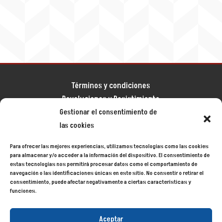
Términos y condiciones
Devoluciones y Desistimiento
Gestionar el consentimiento de
Aviso legal
las cookies
Política de privacidad
Política de cookies
Para ofrecer las mejores experiencias, utilizamos tecnologías como las cookies
Mapa del sitio
para almacenar y/o acceder a la información del dispositivo. El consentimiento de
estas tecnologías nos permitirá procesar datos como el comportamiento de
navegación o las identificaciones únicas en este sitio. No consentir o retirar el
consentimiento, puede afectar negativamente a ciertas características y
Siecycling
© 2024
funciones.
Aceptar