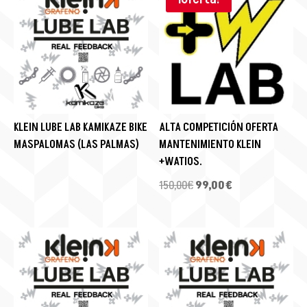
KLEIN LUBE LAB KAMIKAZE BIKE
ALTA COMPETICIÓN OFERTA
MASPALOMAS (LAS PALMAS)
MANTENIMIENTO KLEIN
+WATIOS.
El
El
150,00
€
99,00
€
precio
precio
original
actual
era:
es:
150,00€.
99,00€.