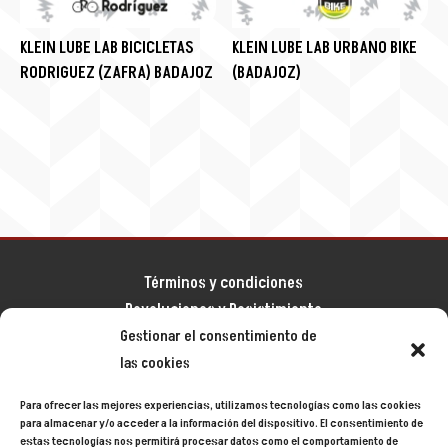
KLEIN LUBE LAB BICICLETAS
KLEIN LUBE LAB URBANO BIKE
RODRIGUEZ (ZAFRA) BADAJOZ
(BADAJOZ)
Términos y condiciones
Devoluciones y Desistimiento
Gestionar el consentimiento de
Aviso legal
las cookies
Política de privacidad
Política de cookies
Para ofrecer las mejores experiencias, utilizamos tecnologías como las cookies
Mapa del sitio
para almacenar y/o acceder a la información del dispositivo. El consentimiento de
estas tecnologías nos permitirá procesar datos como el comportamiento de