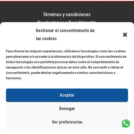
Términos y condiciones
Devoluciones y Desistimiento
Aviso legal
Gestionar el consentimiento de
Política de privacidad
las cookies
Política de cookies
Para ofrecer las mejores experiencias, utilizamos tecnologías como las cookies
Mapa del sitio
para almacenar y/o acceder a la información del dispositivo. El consentimiento de
estas tecnologías nos permitirá procesar datos como el comportamiento de
navegación o las identificaciones únicas en este sitio. No consentir o retirar el
consentimiento, puede afectar negativamente a ciertas características y
Siecycling
© 2024
funciones.
Aceptar
Denegar
Ver preferencias