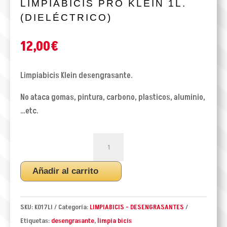
LIMPIABICIS PRO KLEIN 1L.
(DIELÉCTRICO)
12,00
€
Limpiabicis Klein desengrasante.
No ataca gomas, pintura, carbono, plasticos, aluminio,
…etc.
LIMPIABICIS
PRO
KLEIN
Añadir al carrito
1L.
(DIELÉCTRICO)
cantidad
SKU:
K017LI
Categoría:
LIMPIABICIS - DESENGRASANTES
Etiquetas:
desengrasante
,
limpia bicis