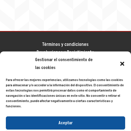
Términos y condiciones
Devoluciones y Desistimiento
Gestionar el consentimiento de
Aviso legal
las cookies
Política de privacidad
Política de cookies
Para ofrecer las mejores experiencias, utilizamos tecnologías como las cookies
Mapa del sitio
para almacenar y/o acceder a la información del dispositivo. El consentimiento de
estas tecnologías nos permitirá procesar datos como el comportamiento de
navegación o las identificaciones únicas en este sitio. No consentir o retirar el
consentimiento, puede afectar negativamente a ciertas características y
Siecycling
© 2024
funciones.
Aceptar