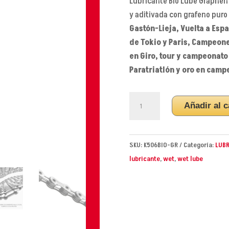
Lubricante Bio Lube Graphen 
y aditivada con grafeno puro
Gastón-Lieja, Vuelta a Esp
de Tokio y Paris, Campeon
en Giro, tour y campeonato
Paratriatlón y oro en cam
LUBRICANTE
Añadir al c
BIO
GRAPHEN
DRY
SKU:
K506BIO-GR
Categoría:
LUBR
500ML
lubricante
,
wet
,
wet lube
cantidad