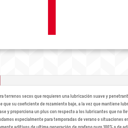
ra terrenos secos que requieren una lubricación suave y penetrante
te que su coeficiente de rozamiento baje, a la vez que mantiene lu
rase y proporciona un plus con respecto a los lubricantes que no ll
endamos especialmente para temporadas de verano o situaciones en 
amente aditivos de ultima generación de grafeno puro 100% o de adit