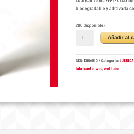
Lubricante Bio PFPE-K Extrem
biodegradable y aditivada co
200 disponibles
LUBRICANTE
Añadir al c
BIO
PFPE-
K
SKU:
K806BIO
Categoría:
LUBRICA
EXTREM
lubricante
,
wet
,
wet lube
WET
500ml.
cantidad