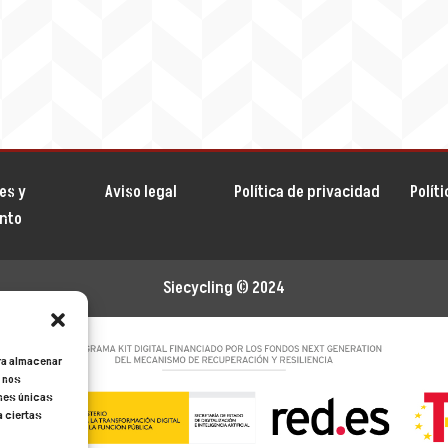
es y
Aviso legal
Política de privacidad
Polít
ento
Siecycling
© 2024
ara almacenar
s nos
ones únicas
a ciertas