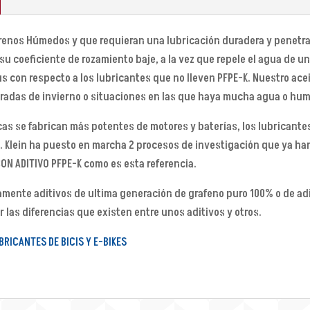
rrenos Húmedos y que requieran una lubricación duradera y penetran
su coeficiente de rozamiento baje, a la vez que repele el agua de u
s con respecto a los lubricantes que no lleven PFPE-K. Nuestro acei
das de invierno o situaciones en las que haya mucha agua o hu
cas se fabrican más potentes de motores y baterías, los lubricante
 Klein ha puesto en marcha 2 procesos de investigación que ya han 
N ADITIVO PFPE-K como es esta referencia.
amente aditivos de ultima generación de grafeno puro 100% o de adit
 las diferencias que existen entre unos aditivos y otros.
RICANTES DE BICIS Y E-BIKES