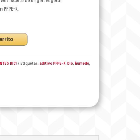
 Wet. Aceite de origen vegetal
n PFPE-K.
arrito
NTES BICI
Etiquetas:
aditivo PFPE-K
,
bio
,
humedo
,