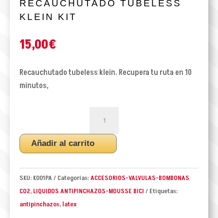
RECAUCHUTADO TUBELESS
KLEIN KIT
15,00
€
Recauchutado tubeless klein. Recupera tu ruta en 10
minutos,
RECAUCHUTADO
TUBELESS
KLEIN
Añadir al carrito
KIT
cantidad
SKU:
K001PA
Categorías:
ACCESORIOS-VALVULAS-BOMBONAS
CO2
,
LIQUIDOS ANTIPINCHAZOS-MOUSSE BICI
Etiquetas:
antipinchazos
,
latex