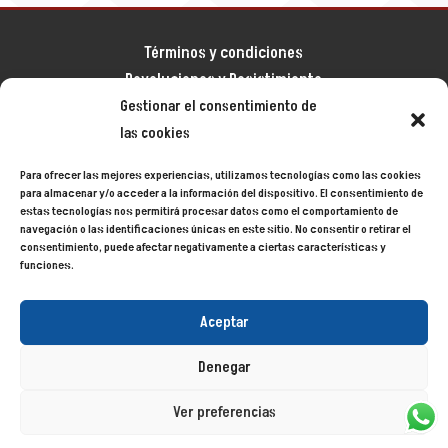
Términos y condiciones
Devoluciones y Desistimiento
Aviso legal
Gestionar el consentimiento de
Política de privacidad
las cookies
Política de cookies
Para ofrecer las mejores experiencias, utilizamos tecnologías como las cookies
Mapa del sitio
para almacenar y/o acceder a la información del dispositivo. El consentimiento de
estas tecnologías nos permitirá procesar datos como el comportamiento de
navegación o las identificaciones únicas en este sitio. No consentir o retirar el
consentimiento, puede afectar negativamente a ciertas características y
Siecycling
© 2024
funciones.
Aceptar
Denegar
Ver preferencias