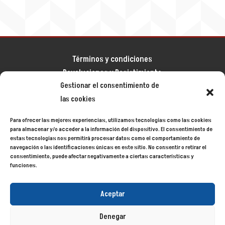
Términos y condiciones
Devoluciones y Desistimiento
Gestionar el consentimiento de
Aviso legal
las cookies
Política de privacidad
Política de cookies
Para ofrecer las mejores experiencias, utilizamos tecnologías como las cookies
Mapa del sitio
para almacenar y/o acceder a la información del dispositivo. El consentimiento de
estas tecnologías nos permitirá procesar datos como el comportamiento de
navegación o las identificaciones únicas en este sitio. No consentir o retirar el
consentimiento, puede afectar negativamente a ciertas características y
Siecycling
© 2024
funciones.
Aceptar
Denegar