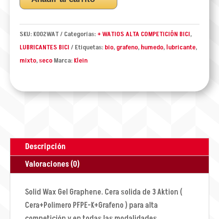
GRAPHENE
+WATIOS
350Grs.
SKU:
K002WAT
Categorías:
+ WATIOS ALTA COMPETICIÓN BICI
,
(3
LUBRICANTES BICI
Etiquetas:
bio
,
grafeno
,
humedo
,
lubricante
,
Aktion)
mixto
,
seco
Marca:
Klein
cantidad
Descripción
Valoraciones (0)
Solid Wax Gel Graphene. Cera solida de 3 Aktion (
Cera+Polimero PFPE-K+Grafeno ) para alta
competición y en todas las modalidades