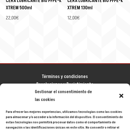
CERA LUBRICANTE BIO PFPE-K
CERA LUBRICANTE BIO PFPE-K
XTREM 500ml
XTREM 130ml
22,00
€
12,00
€
Términos y condiciones
Devoluciones y Desistimiento
Gestionar el consentimiento de
Aviso legal
las cookies
Política de privacidad
Política de cookies
Para ofrecer las mejores experiencias, utilizamos tecnologías como las cookies
Mapa del sitio
para almacenar y/o acceder a la información del dispositivo. El consentimiento de
estas tecnologías nos permitirá procesar datos como el comportamiento de
navegación o las identificaciones únicas en este sitio. No consentir o retirar el