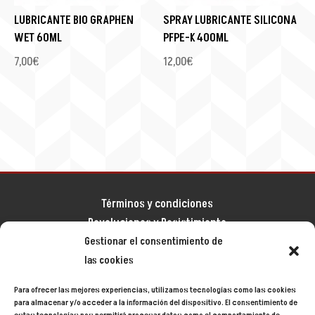
LUBRICANTE BIO GRAPHEN
SPRAY LUBRICANTE SILICONA
WET 60ML
PFPE-K 400ML
7,00
€
12,00
€
Términos y condiciones
Devoluciones y Desistimiento
Gestionar el consentimiento de
Aviso legal
las cookies
Política de privacidad
Política de cookies
Para ofrecer las mejores experiencias, utilizamos tecnologías como las cookies
Mapa del sitio
para almacenar y/o acceder a la información del dispositivo. El consentimiento de