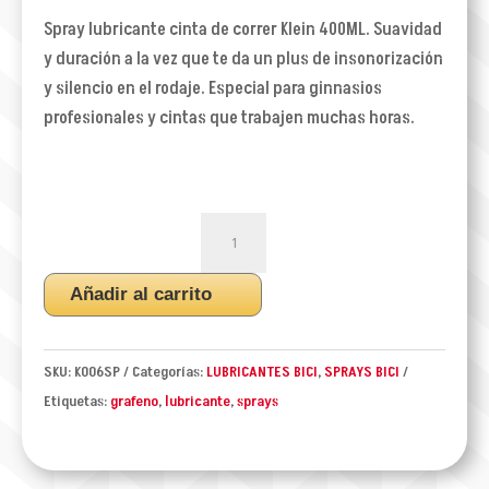
Spray lubricante cinta de correr Klein 400ML. Suavidad
y duración a la vez que te da un plus de insonorización
y silencio en el rodaje. Especial para ginnasios
profesionales y cintas que trabajen muchas horas.
SPRAY
LUBRICANTE
CINTA
Añadir al carrito
DE
CORRER
GRAPHEN
SKU:
K006SP
Categorías:
LUBRICANTES BICI
,
SPRAYS BICI
400ML
Etiquetas:
grafeno
,
lubricante
,
sprays
cantidad