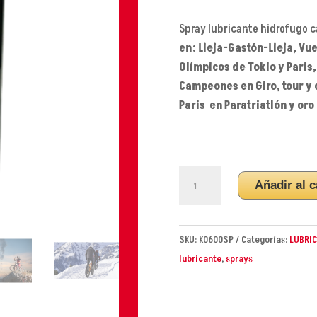
Spray lubricante hidrofugo 
en: Lieja-Gastón-Lieja, Vu
Olímpicos de Tokio y Paris
Campeones en Giro, tour y
Paris en Paratriatlón y or
SPRAY
Añadir al c
LUBRICANTE
HIDROFUGO
CAMBIOS
SKU:
K0600SP
Categorías:
LUBRIC
GRAPHEN
lubricante
,
sprays
400ML
cantidad