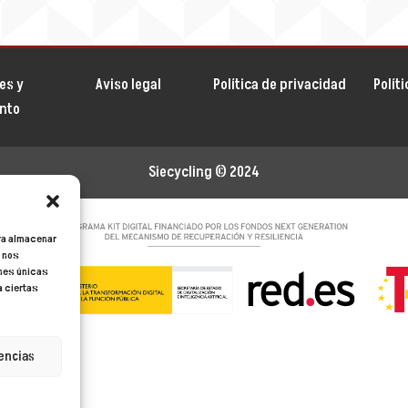
es y
Aviso legal
Política de privacidad
Polít
ento
Siecycling
© 2024
ara almacenar
s nos
ones únicas
a ciertas
encias