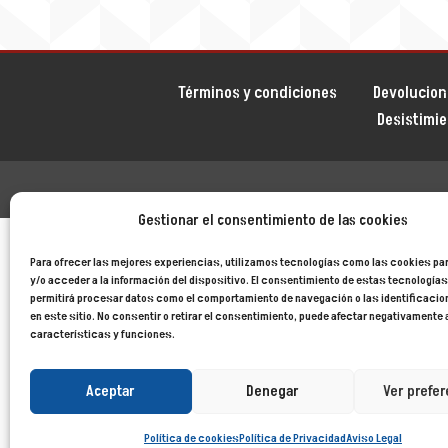
Términos y condiciones
Devolucion
Desistimi
Gestionar el consentimiento de las cookies
Para ofrecer las mejores experiencias, utilizamos tecnologías como las cookies p
y/o acceder a la información del dispositivo. El consentimiento de estas tecnología
permitirá procesar datos como el comportamiento de navegación o las identificaci
en este sitio. No consentir o retirar el consentimiento, puede afectar negativamente 
características y funciones.
Aceptar
Denegar
Ver prefer
Política de cookies
Política de Privacidad
Aviso Legal