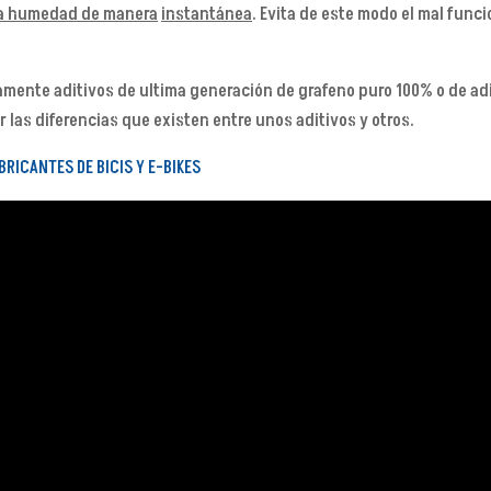
la humedad de manera
instantánea
. Evita de este modo el mal fun
amente aditivos de ultima generación de grafeno puro 100% o de adit
 las diferencias que existen entre unos aditivos y otros.
RICANTES DE BICIS Y E-BIKES