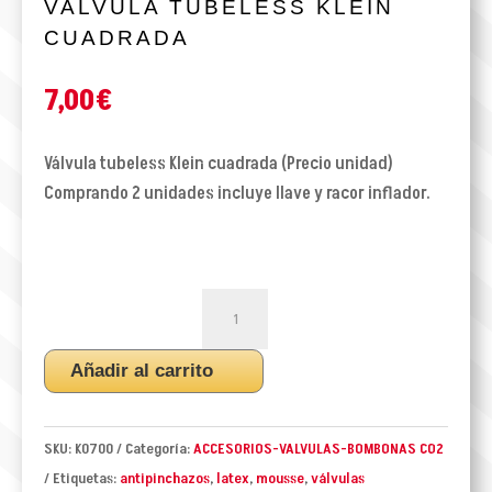
VALVULA TUBELESS KLEIN
CUADRADA
7,00
€
Válvula tubeless Klein cuadrada (Precio unidad)
Comprando 2 unidades incluye llave y racor inflador.
VALVULA
TUBELESS
KLEIN
Añadir al carrito
CUADRADA
cantidad
SKU:
K0700
Categoría:
ACCESORIOS-VALVULAS-BOMBONAS CO2
Etiquetas:
antipinchazos
,
latex
,
mousse
,
válvulas